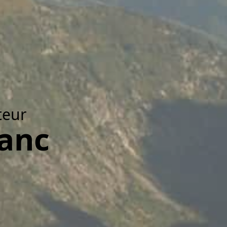
teur
lanc